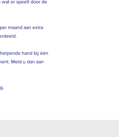
wat er speelt door de
r per maand aan extra
erdeeld.
n helpende hand bij één
ment. Meld u dan aan
g.