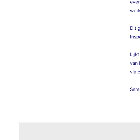
even
wer
Dit 
insp
Lijk
van 
via 
Same