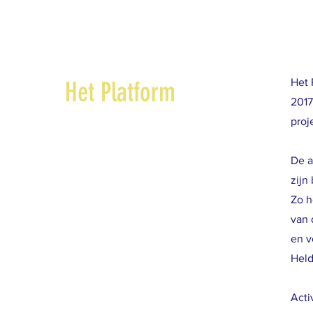
Het 
Het Platform
2017
proj
De a
zijn
Zo h
van 
en v
Held
Acti