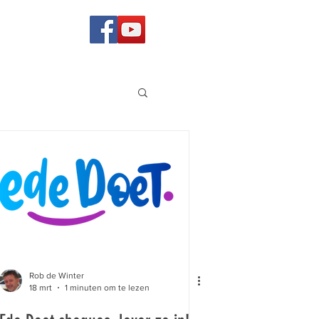
Rob de Winter
18 mrt
1 minuten om te lezen