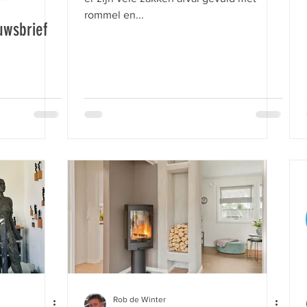
rommel en...
uwsbrief
Rob de Winter