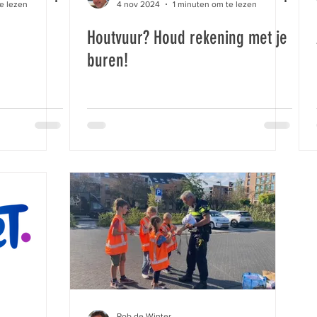
e lezen
4 nov 2024
1 minuten om te lezen
Houtvuur? Houd rekening met je
buren!
Rob de Winter