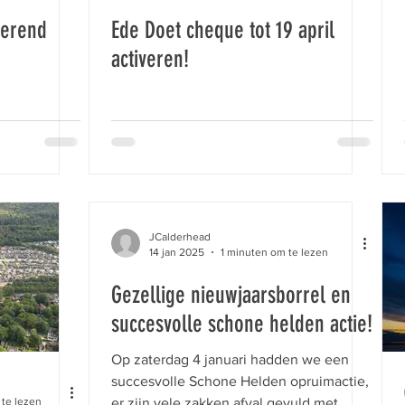
verend
Ede Doet cheque tot 19 april
activeren!
JCalderhead
14 jan 2025
1 minuten om te lezen
Gezellige nieuwjaarsborrel en
succesvolle schone helden actie!
Op zaterdag 4 januari hadden we een
succesvolle Schone Helden opruimactie,
te lezen
er zijn vele zakken afval gevuld met