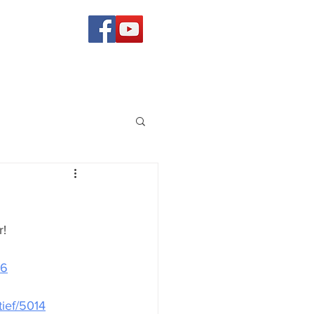
! 
16
tief/5014