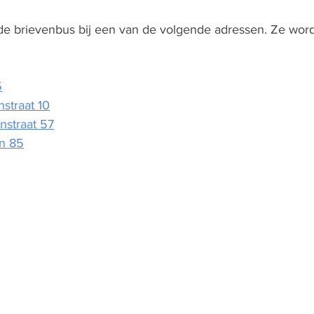
de brievenbus bij een van de volgende adressen. Ze wor
5
straat 10
enstraat 57
n 85