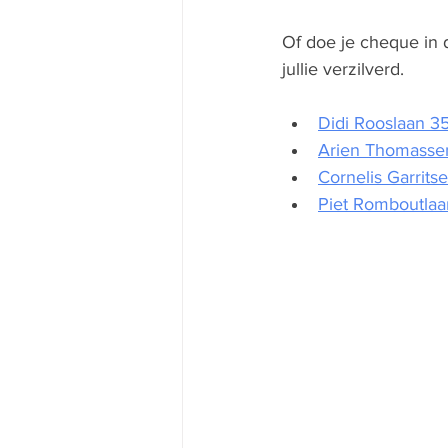
Of doe je cheque in 
jullie verzilverd.
Didi Rooslaan 3
Arien Thomassen
Cornelis Garrits
Piet Romboutlaa