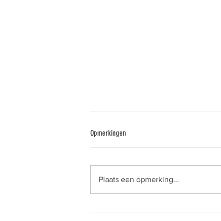
Opmerkingen
Plaats een opmerking...
22 augustus: mountainbiketocht - Meld je
aan!