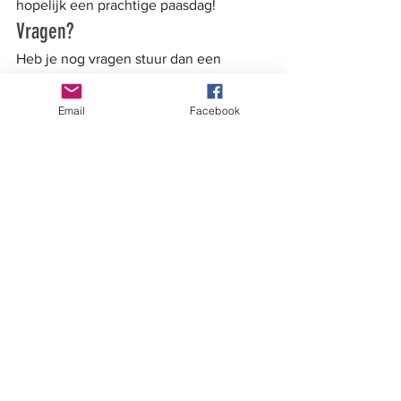
hopelijk een prachtige paasdag!
Vragen?
Heb je nog vragen stuur dan een 
bericht naar 
info@platformsimonstevin.nl
 en 
Email
Facebook
vermeld in het onderwerp: Pasen 2026.
Met vriendelijke groet,
Wijkplatform Simon Stevin
Alles weergeven
Recente blogposts