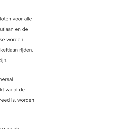
oten voor alle 
outlaan en de 
tse worden 
ttlaan rijden. 
ijn.
neraal 
kt vanaf de 
eed is, worden 