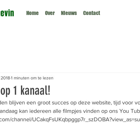
Home
Over
Nieuws
Contact
 2018
1 minuten om te lezen
 op 1 kanaal!
 blijven een groot succes op deze website, tijd voor vo
vandaag kan iedereen alle filmpjes vinden op ons You Tub
e.com/channel/UCakqFsUKqbpggp7r_szDOBA?view_as=sub