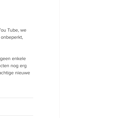
You Tube, we 
 onbeperkt, 
t geen enkele 
ecten nog erg 
achtige nieuwe 