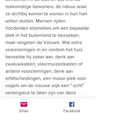
toekomstige bewoners, de natuur waar 
ze dichtbij komen te wonen in hun hart 
willen sluiten. Mensen rijden 
honderden kilometers om een bepaalde 
plek in het buitenland te bezoeken, 
maar vergeten de Veluwe. Wat extra 
voorzieningen in en rondom het huis 
beveelde hij zeker aan, denk aan 
zwaluwkasten, vleermuizenkasten of 
andere voorzieningen, denk aan 
erfafscheidingen, een mooie plek voor 
vogels om de nieuwe wijk een " echt" 
verlengstuk te laten zijn van deze 
unieke plek op de Veluwe.
Email
Facebook
Coen is nog een aantal weken 
aanwezig op het terrein om alle 
projecten goed te kunnen afronden.