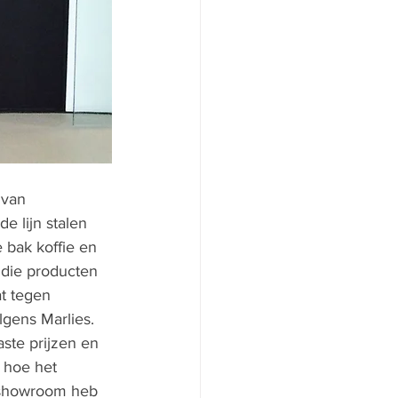
 van 
e lijn stalen 
 bak koffie en 
 die producten 
t tegen 
lgens Marlies. 
ste prijzen en 
 hoe het 
e showroom heb 