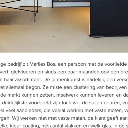
onge bedrijf zit Marlies Bos, een persoon met de voorliefde
 verf, gietvloeren en sinds een paar maanden ook een bred
haar assortiment. De binnenkomst is hartelijk, een verse
het allemaal begon. Ze miste een clustering van bedrijven
 de markt kunnen zetten, maatwerk kunnen leveren en da
 duidelijkste voorbeeld zijn toch wel de stalen deuren, vo
eel veel aanbieders, die veelal werken met vaste maten, va
en. Wij werken niet met vaste maten, de klant geeft aan
elke kleur coating, het aantal vlakken en welk glas. In d