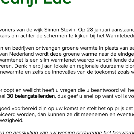
oners van de wijk Simon Stevin. Op 28 januari aanstaan
e kans om achter de schermen te kijken bij het Warmtebedr
 en bedrijven ontvangen groene warmte in plaats van aa
van Nederland wordt deze groene warme naar de eindge
warmtenet is een slim warmtenet waarop verschillende 
eren. Denk hierbij aan lokale en regionale duurzame bio
newarmte en zelfs de innovaties van de toekomst zoals w
erloopt en wellicht heeft u vragen die u beantwoord wil h
aal
30 belangstellenden
, dus geef u snel op want vol is vo
goed voorbereid zijn op uw komst en stelt het op prijs da
uniceerd worden, dan kunnen ze dit meenemen en eventue
wezigheid.
en op aansluiting van uw woning gedurende het bouwpro