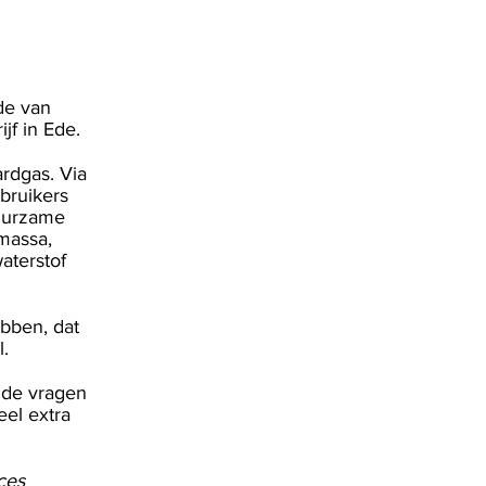
de van
ijf in Ede.
rdgas. Via
bruikers
duurzame
massa,
aterstof
ebben, dat
l.
t de vragen
el extra
ces