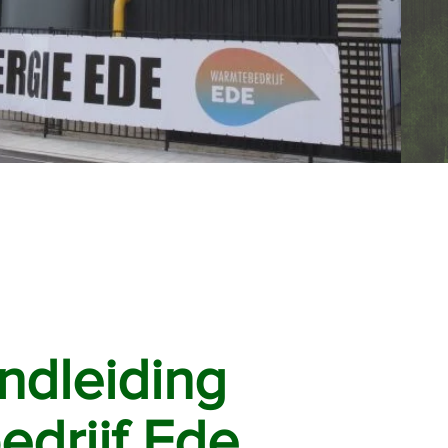
ndleiding
drijf Ede