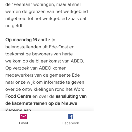
de “Peeman” woningen, maar al snel 
werden de grenzen van het werkgebied 
uitgebreid tot het werkgebied zoals dat 
nu geldt.
Op maandag 16 april
 zijn 
belangstellenden uit Ede-Oost en 
toekomstige bewoners van harte 
welkom op de bijeenkomst van ABEO. 
Op verzoek van ABEO komen 
medewerkers van de gemeente Ede 
naar onze wijk om informatie te geven 
over de ontwikkelingen rond het Word 
Food Centre
 en over de 
aansluiting van 
de kazerneterreinen op de Nieuwe 
Kazernelaan.
Email
Facebook
U bent welkom bij Bethanië, Plateelhof 
3. Aanvang: 20.00 uur.