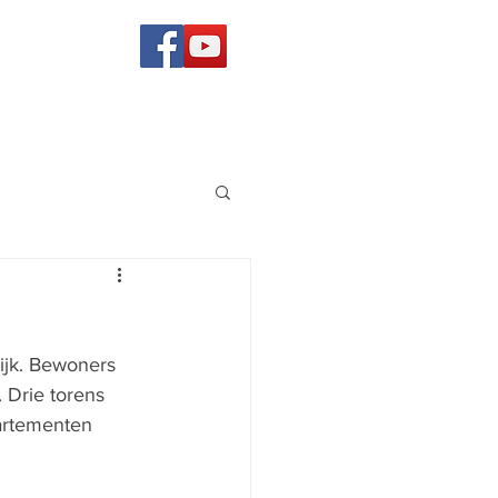
ijk. Bewoners 
 Drie torens 
artementen 