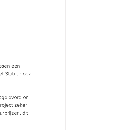
ssen een 
t Statuur ook 
pgeleverd en 
roject zeker 
prijzen, dit 