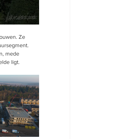
bouwen. Ze 
uursegment. 
en, mede 
de ligt. 