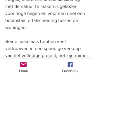
met de natuur te maken is gekozen 
voor hoge hagen en voor een deel een 
boomstam erfafscheiding tussen de 
woningen. 
Beide makelaars hebben veel 
vertrouwen in een spoedige verkoop 
van het volledige project, het zijn ruime 
woningen, rond de 186 m2 
woonoppervlak in de basis, de locatie is 
Email
Facebook
uniek en het uitzicht....... daar kun je 
alleen maar van dromen!
Dus voor diegene die hun droom willen 
waar maken, zorg dat je deze pre-sale 
niet mist!