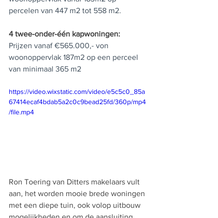
percelen van 447 m2 tot 558 m2.
4 twee-onder-één kapwoningen:
Prijzen vanaf €565.000,- von
woonoppervlak 187m2 op een perceel 
van minimaal 365 m2
https://video.wixstatic.com/video/e5c5c0_85a
67414ecaf4bdab5a2c0c9bead25fd/360p/mp4
/file.mp4
Ron Toering van Ditters makelaars vult 
aan, het worden mooie brede woningen 
met een diepe tuin, ook volop uitbouw 
mogelijkheden en om de aansluiting 