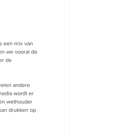
s een mix van 
ten we vooral de 
er de 
velen andere 
media wordt er 
een wethouder 
 kan drukken op 