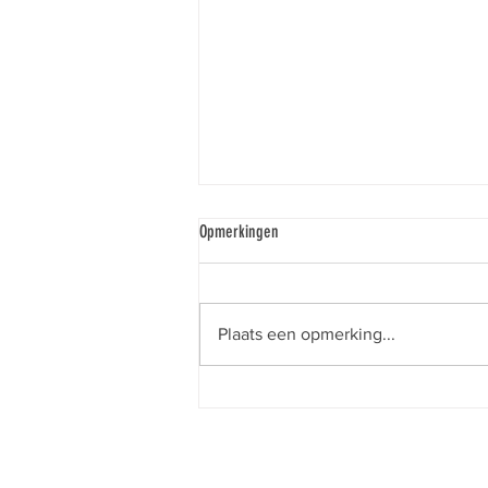
Opmerkingen
Plaats een opmerking...
22 augustus: mountainbiketocht - Meld je
aan!