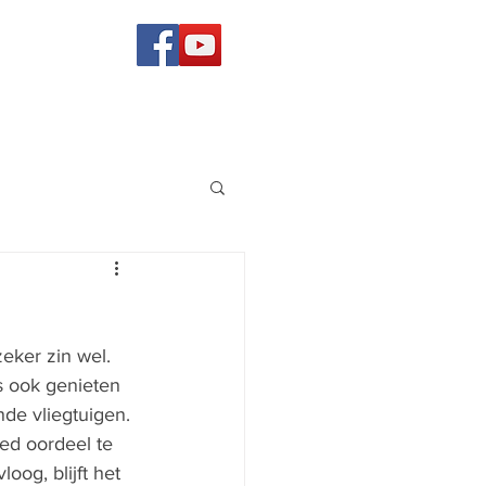
eker zin wel. 
 ook genieten 
de vliegtuigen. 
oed oordeel te 
oog, blijft het 