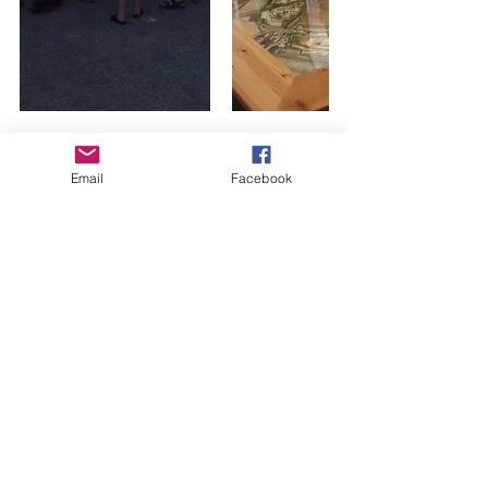
Leuk om te weten:
- In het najaar van 2018 vindt er een 
Email
Facebook
vervolg op deze rondleiding plaats. Dit 
plannen we op een avond en zal in het 
teken staan van de verzetshelden. 
Specifiek de verzetshelden waar de 
straten op de kazerneterreinen naar 
vernoemd zijn.
- Platform Millitaire Historie Ede 
organiseert een Battlefieldtour deze 
zomer. Opgeven voor deze fietstocht 
kan via de website van het 
Platform 
Militaire Historie Ede.