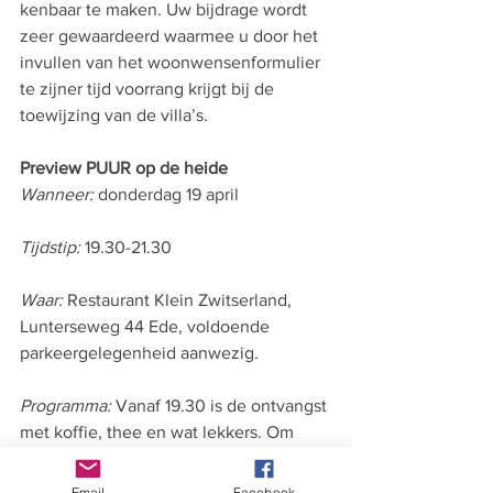
kenbaar te maken. Uw bijdrage wordt 
zeer gewaardeerd waarmee u door het 
invullen van het woonwensenformulier 
te zijner tijd voorrang krijgt bij de 
toewijzing van de villa’s.
Preview PUUR op de heide
Wanneer:
 donderdag 19 april
Tijdstip:
 19.30-21.30
Waar:
 Restaurant Klein Zwitserland, 
Lunterseweg 44 Ede, voldoende 
parkeergelegenheid aanwezig.
Programma:
 Vanaf 19.30 is de ontvangst 
met koffie, thee en wat lekkers. Om 
20.00 start de presentatie door 
Heijmans en de architect. Vanaf 20.30 
Email
Facebook