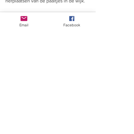
herplaatsen van de paaltjes in de wijk. 
Email
Facebook
Alles weergeven
Recente blogposts