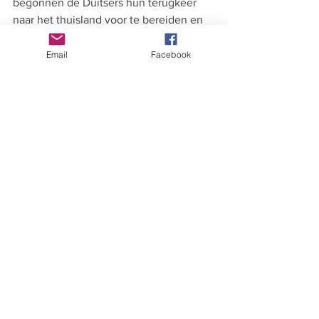
begonnen de Duitsers hun terugkeer 
naar het thuisland voor te bereiden en 
moesten de jonge vrouwen te voet een 
lange weg afleggen. Tijdens de tweede 
Email
Facebook
nacht slaagde ze erin te vluchten en 
vond onderdak bij een boer. De 
volgende dag hoorde ze dat ze zich in 
inmiddels bevrijd gebied bevond. Ze 
keerde terug richting Ede, waar ze op 9 
mei 1945 in het gemeentehuis van Ede 
met Marcel Hertz trouwde.
Samen met haar man en inmiddels twee 
kinderen emigreerde Roos in 1950 naar 
de nieuw gevormde staat Israël waar ze 
in Holon kwamen te wonen. In 1954 
kreeg het paar een derde zoon. Roos 
overleed in 1989 toen ze terugkwam 
van een bezoek uit Nederland, waar de 