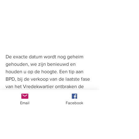
De exacte datum wordt nog geheim 
gehouden, we zijn benieuwd en 
houden u op de hoogte. Een tip aan 
BPD, bij de verkoop van de laatste fase 
van het Vredekwartier ontbraken de 
verkeersregelaars, wellicht verstandig 
om die alvast te reserveren.......... het 
Email
Facebook
kan nog wel eens druk gaan worden!